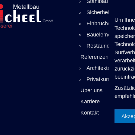
Stahlbau
Sicherheitstechnik
Um Ihnen
Einbruchschutz
Technol
Bauelemente
speicher
Technol
Restaurierung
Surfverh
Referenzen
verarbei
Architekten
zurückz
beeinträ
Privatkunden
Zusätzli
Über uns
empfehle
Karriere
Kontakt
Akzep