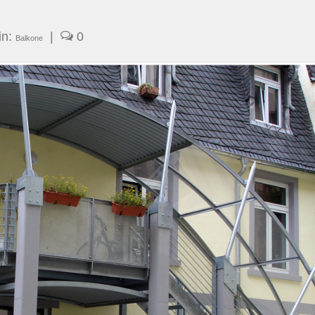
in:
|
0
Balkone