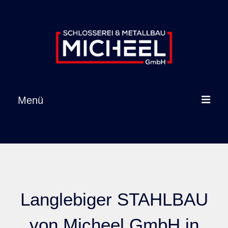
Inhalt
springen
Menü
Startseite
Leistungen
Referenzen
Langlebiger STAHLBAU
Über uns
von Micheel GmbH in
Karriere