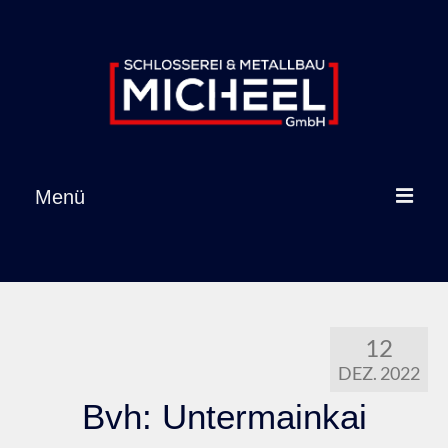
Inhalt
springen
Menü
Startseite
Leistungen
12
Referenzen
DEZ. 2022
Über uns
Bvh: Untermainkai
Karriere