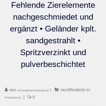
Fehlende Zierelemente
nachgeschmiedet und
ergänzt • Geländer kplt.
sandgestrahlt •
Spritzverzinkt und
pulverbeschichtet
von
|
Veröffentlicht in:
tmicheel@micheel-gmbh.de
|
0
Restaurierung