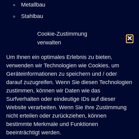
Metallbau
Stahlbau
Sicherheitstechnik
Cookie-Zustimmung
Einbruchschutz
verwalten
Bauelemente
Um Ihnen ein optimales Erlebnis zu bieten,
Restaurierung
verwenden wir Technologien wie Cookies, um
Referenzen
Geräteinformationen zu speichern und / oder
darauf zuzugreifen. Wenn Sie diesen Technologien
Architekten
zustimmen, können wir Daten wie das
Privatkunden
Surfverhalten oder eindeutige IDs auf dieser
Website verarbeiten. Wenn Sie Ihre Zustimmung
Über uns
nicht erteilen oder zurückziehen, können
Karriere
bestimmte Merkmale und Funktionen
Kontakt
beeinträchtigt werden.