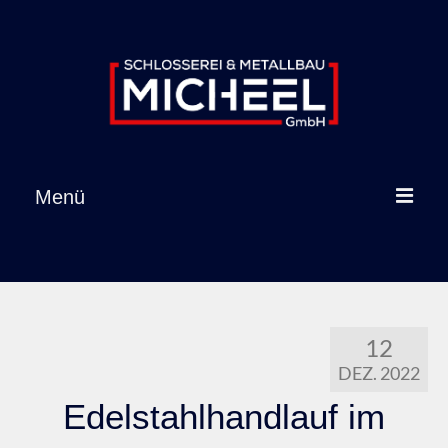
Inhalt
springen
Menü
Startseite
Leistungen
12
Referenzen
DEZ. 2022
Über uns
Edelstahlhandlauf im
Karriere