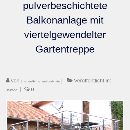
pulverbeschichtete
Kontakt
Balkonanlage mit
viertelgewendelter
Gartentreppe
von
|
Veröffentlicht in:
tmicheel@micheel-gmbh.de
|
0
Balkone