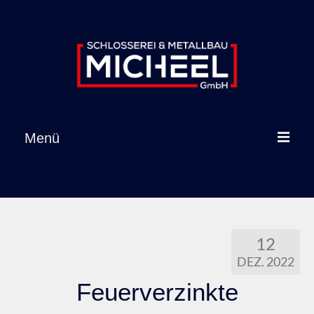
Inhalt
springen
Menü
Startseite
Leistungen
12
Referenzen
DEZ. 2022
Über uns
Feuerverzinkte
Karriere