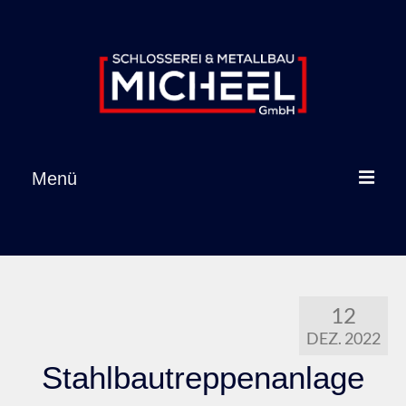
Inhalt
springen
Menü
Startseite
Leistungen
12
Referenzen
DEZ. 2022
Über uns
Stahlbautreppenanlage
Karriere