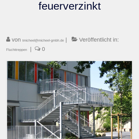
feuerverzinkt
Kontakt
von
|
Veröffentlicht in:
tmicheel@micheel-gmbh.de
|
0
Fluchttreppen