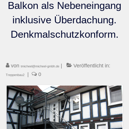
Balkon als Nebeneingang
Kontakt
inklusive Überdachung.
Denkmalschutzkonform.
von
|
Veröffentlicht in:
tmicheel@micheel-gmbh.de
|
0
Treppenbau2