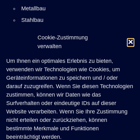
Metallbau
Stahlbau
Sicherheitstechnik
Cookie-Zustimmung
Einbruchschutz
verwalten
Bauelemente
Um Ihnen ein optimales Erlebnis zu bieten,
Restaurierung
verwenden wir Technologien wie Cookies, um
Referenzen
Geräteinformationen zu speichern und / oder
darauf zuzugreifen. Wenn Sie diesen Technologien
Architekten
zustimmen, können wir Daten wie das
Privatkunden
Surfverhalten oder eindeutige IDs auf dieser
Website verarbeiten. Wenn Sie Ihre Zustimmung
Über uns
nicht erteilen oder zurückziehen, können
Karriere
bestimmte Merkmale und Funktionen
Kontakt
beeinträchtigt werden.