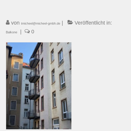
Kontakt
von
|
Veröffentlicht in:
tmicheel@micheel-gmbh.de
|
0
Balkone