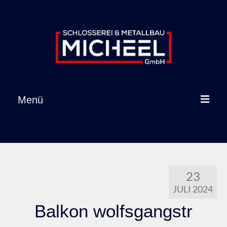
Inhalt
springen
Menü
Startseite
Leistungen
23
Referenzen
JULI 2024
Über uns
Balkon wolfsgangstr
Karriere